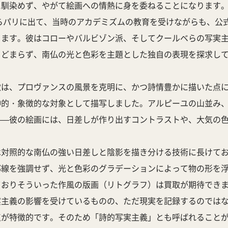
に馴染めず、やがて絵画への情熱に身を委ねることになります
からパリに出て、当時のアカデミズムの教育を受けながらも、公
ります。彼はコローやバルビゾン派、そしてクールベらの写実
とどまらず、南仏の光と色彩を主題とした独自の表現を探求し
徴は、プロヴァンスの風景を克明に、かつ詩情豊かに描いた点
神的・象徴的な対象として描写しました。アルピーユの山並み
——彼の絵画には、日差しが作り出すコントラストや、大気の
は対照的な南仏の強い日差しと陰影を描き分ける技術に長けて
郭線を強調せず、光と色彩のグラデーションによって物の形を
ておりそういった作風の版画（リトグラフ）は買取が期待でき
実主義の影響を受けているものの、ただ現実を記録するのでは
点が特徴的です。そのため「詩的写実主義」とも呼ばれること