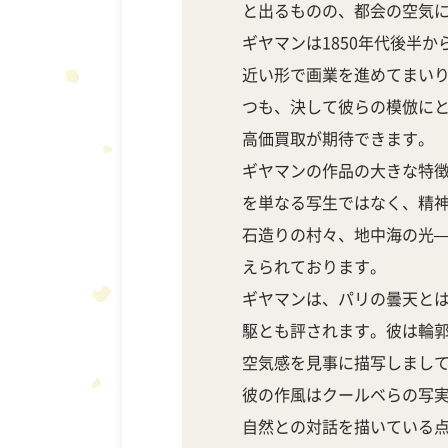
と出るものの、都会の空気
ギヤマンは1850年代後半
近い形で画業を進めてまい
つも、決して彼らの模倣に
高価買取が期待できます。
ギヤマンの作品の大きな特
を単なる写生ではなく、精
石造りの村々、地中海の光
えられております。
ギヤマンは、パリの曇天と
駆とも評されます。彼は輪
空気感を見事に描写しまし
彼の作風はクールベらの写
自然との対話を描いている