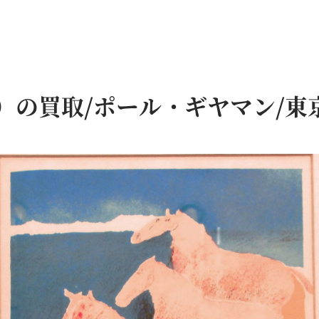
瓢箪
仏具
鉄瓶
）の買取/ポール・ギヤマン/東