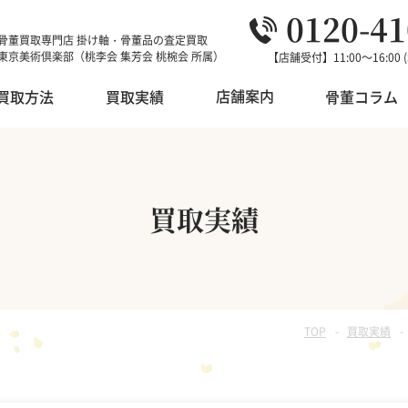
0120-41
骨董買取専門店 掛け軸・骨董品の査定買取
東京美術倶楽部（桃李会 集芳会 桃椀会 所属）
【店舗受付】11:00～16:00
【買取受付】9:00～20:00 
店舗案内
買取方法
買取実績
骨董コラム
店舗案内
骨董品
中国美術
オークション代行
買取実績
浮世絵・錦絵
香道具
対応エリア
版画・リトグラフ
現代絵画
店主紹介
TOP
買取実績
朝鮮・韓国美術
和本・古書