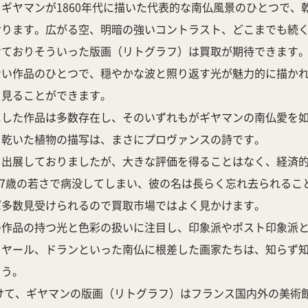
ギヤマンが1860年代に描いた代表的な南仏風景のひとつで、
おります。広がる空、明暗の強いコントラスト、どこまでも続
せておりそういった版画（リトグラフ）は買取が期待できます
ない作品のひとつで、穏やかな波と照り返す光が魅力的に描か
を見ることができます。
にした作品は多数存在し、そのいずれもがギヤマンの南仏愛を
、乾いた植物の描写は、まさにプロヴァンスの詩です。
も出展しておりましたが、大きな評価を得ることはなく、経済
か37歳の若さで病没してしまい、彼の名は長らく忘れ去られる
ば多数見受けられるので買取市場ではよく見かけます。
の作品の持つ光と色彩の扱いに注目し、印象派やポスト印象派
イヤール、ドランといった南仏に根差した画家たちは、知らず
ょう。
かけて、ギヤマンの版画（リトグラフ）はフランス国内外の美術