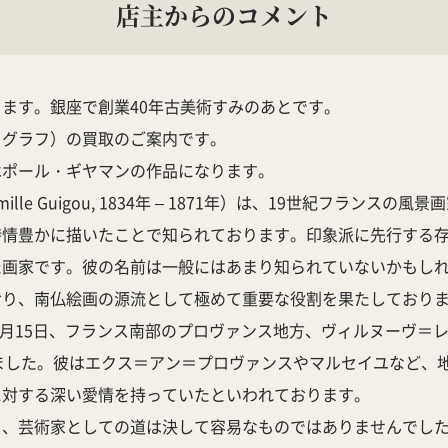
店主からのコメント
ます。銀座で創業40年古美術すみのあとです。
トグラフ）の買取のご案内です。
はポール・ギヤマンの作品になります。
ille Guigou, 1834年 – 1871年）は、19世紀フラン
詩情豊かに描いたことで知られております。印象派に先行する
た画家です。彼の名前は一般にはあまり知られていないかもし
おり、南仏絵画の源流として極めて重要な役割を果たしており
月15日、フランス南部のプロヴァンス地方、ヴィルヌーヴ＝レザヴィニ
生まれました。彼はエクス＝アン＝プロヴァンスやマルセイユなど
に対する深い愛情を持っていたといわれております。
り、芸術家としての道は決して容易なものではありませんでし