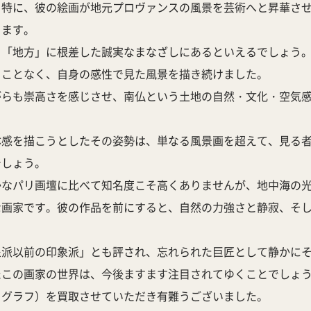
。特に、彼の絵画が地元プロヴァンスの風景を芸術へと昇華さ
ります。
「地方」に根差した誠実なまなざしにあるといえるでしょう。
ることなく、自身の感性で見た風景を描き続けました。
がらも崇高さを感じさせ、南仏という土地の自然・文化・空気
体感を描こうとしたその姿勢は、単なる風景画を超えて、見る
でしょう。
かなパリ画壇に比べて知名度こそ高くありませんが、地中海の
な画家です。彼の作品を前にすると、自然の力強さと静寂、そ
。
象派以前の印象派」とも評され、忘れられた巨匠として静かに
たこの画家の世界は、今後ますます注目されてゆくことでしょ
トグラフ）を買取させていただき有難うございました。