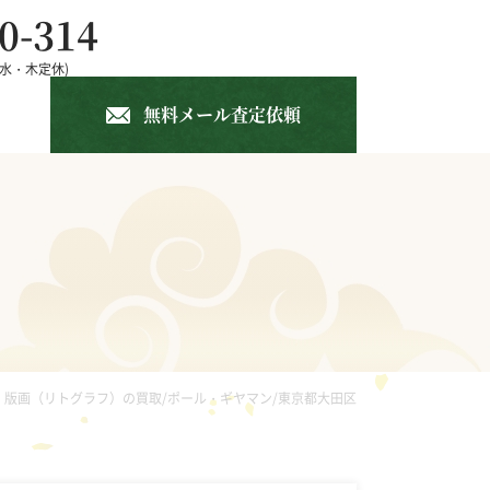
0-314
 (水・木定休)
(年中無休)
無料メール査定依頼
中国書画
仏像
ガラス工芸
版画（リトグラフ）の買取/ポール・ギヤマン/東京都大田区
竹籠