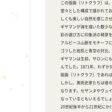
この版画（リトグラフ）は、
堂々とした構成で描かれて
しくも美しい自然を感じさ
ギヤマンが海を描いた数少
彩の選び方に印象派の萌芽
アルピーユ山脈をモチーフ
ゴツした岩肌と青空の対比
ギヤマンは生前、サロンに
んでした。1871年、わず
版画（リトグラフ）であれ
しかし、美術史家たちは彼
なります。セザンヌやヴュ
なっているともいえるでし
20世紀後半から21世紀に