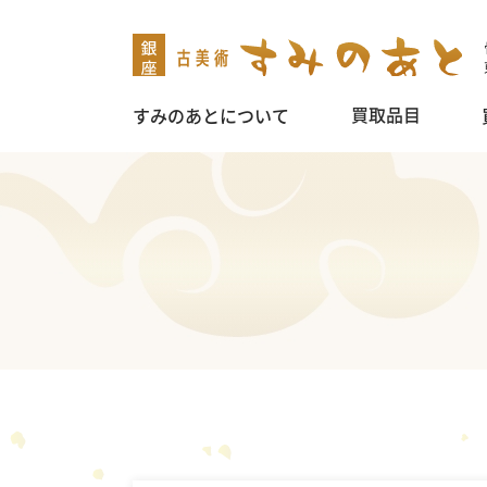
買取品目
すみのあとについて
掛け軸
茶道具
煎茶道具
盆栽鉢