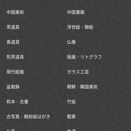
中国美術
中国書画
茶道具
浮世絵・錦絵
香道具
仏像
煎茶道具
版画・リトグラフ
現代絵画
ガラス工芸
盆栽鉢
朝鮮・韓国美術
和本・古書
竹籠
古写真・戦前絵はがき
瓢箪