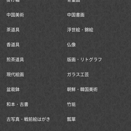
中国美術
中国書画
茶道具
浮世絵・錦絵
香道具
仏像
煎茶道具
版画・リトグラフ
現代絵画
ガラス工芸
盆栽鉢
朝鮮・韓国美術
和本・古書
竹籠
古写真・戦前絵はがき
瓢箪