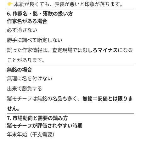
本紙が良くても、表装が悪いと印象が落ちます。
6. 作家名・銘・落款の扱い方
作家名がある場合
必ず消さない
勝手に調べて断定しない
誤った作家情報は、査定現場では
むしろマイナス
になる
ことがあります。
無銘の場合
無理に名を付けない
出来で勝負する
猪モチーフは無銘の名品も多く、
無銘＝安価とは限りま
せん
。
7. 市場動向と需要の読み方
猪モチーフが評価されやすい時期
年末年始（干支需要）