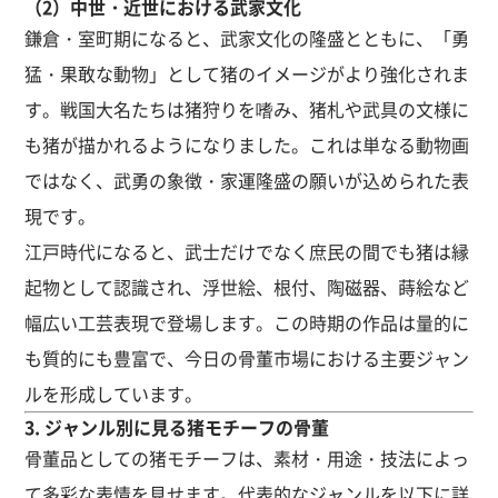
（2）中世・近世における武家文化
鎌倉・室町期になると、武家文化の隆盛とともに、「勇
猛・果敢な動物」として猪のイメージがより強化されま
す。戦国大名たちは猪狩りを嗜み、猪札や武具の文様に
も猪が描かれるようになりました。これは単なる動物画
ではなく、武勇の象徴・家運隆盛の願いが込められた表
現です。
江戸時代になると、武士だけでなく庶民の間でも猪は縁
起物として認識され、浮世絵、根付、陶磁器、蒔絵など
幅広い工芸表現で登場します。この時期の作品は量的に
も質的にも豊富で、今日の骨董市場における主要ジャン
ルを形成しています。
3. ジャンル別に見る猪モチーフの骨董
骨董品としての猪モチーフは、素材・用途・技法によっ
て多彩な表情を見せます。代表的なジャンルを以下に詳