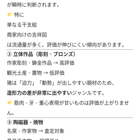
が瞬時に判断されます。
特に
単なる干支絵
商家向けの吉祥図
は流通量が多く、評価が伸びにくい傾向があります。
② 立体作品（彫刻・ブロンズ）
作家彫刻・鋳金作品 → 高評価
観光土産・置物 → 低評価
猪は「迫力」「動勢」が出しやすい題材のため、
造形力の差が非常に出やすい
ジャンルです。
筋肉・牙・重心表現が甘いものは評価が上がりませ
ん。
③ 陶磁器・焼物
名窯・作家物 → 査定対象