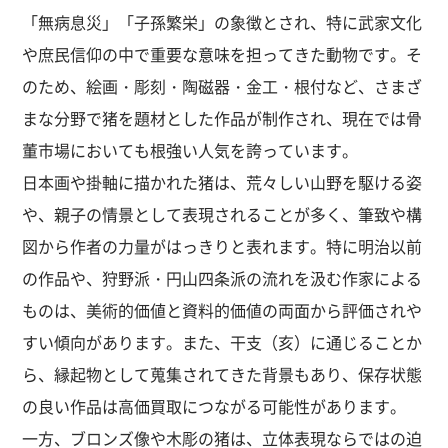
「無病息災」「子孫繁栄」の象徴とされ、特に武家文化
や庶民信仰の中で重要な意味を担ってきた動物です。そ
のため、絵画・彫刻・陶磁器・金工・根付など、さまざ
まな分野で猪を題材とした作品が制作され、現在では骨
董市場においても根強い人気を誇っています。
日本画や掛軸に描かれた猪は、荒々しい山野を駆ける姿
や、親子の情景として表現されることが多く、筆致や構
図から作者の力量がはっきりと表れます。特に明治以前
の作品や、狩野派・円山四条派の流れを汲む作家による
ものは、美術的価値と資料的価値の両面から評価されや
すい傾向があります。また、干支（亥）に通じることか
ら、縁起物として蒐集されてきた背景もあり、保存状態
の良い作品は高価買取につながる可能性があります。
一方、ブロンズ像や木彫の猪は、立体表現ならではの迫