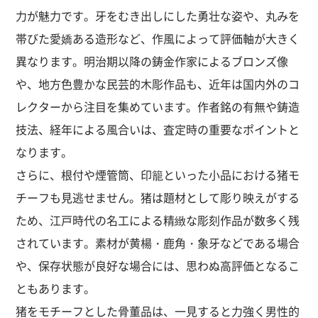
力が魅力です。牙をむき出しにした勇壮な姿や、丸みを
帯びた愛嬌ある造形など、作風によって評価軸が大きく
異なります。明治期以降の鋳金作家によるブロンズ像
や、地方色豊かな民芸的木彫作品も、近年は国内外のコ
レクターから注目を集めています。作者銘の有無や鋳造
技法、経年による風合いは、査定時の重要なポイントと
なります。
さらに、根付や煙管筒、印籠といった小品における猪モ
チーフも見逃せません。猪は題材として彫り映えがする
ため、江戸時代の名工による精緻な彫刻作品が数多く残
されています。素材が黄楊・鹿角・象牙などである場合
や、保存状態が良好な場合には、思わぬ高評価となるこ
ともあります。
猪をモチーフとした骨董品は、一見すると力強く男性的