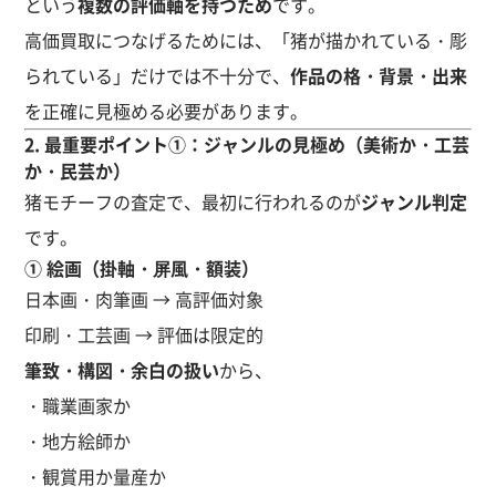
という
複数の評価軸を持つため
です。
高価買取につなげるためには、「猪が描かれている・彫
られている」だけでは不十分で、
作品の格・背景・出来
を正確に見極める必要があります。
2. 最重要ポイント①：ジャンルの見極め（美術か・工芸
か・民芸か）
猪モチーフの査定で、最初に行われるのが
ジャンル判定
です。
① 絵画（掛軸・屏風・額装）
日本画・肉筆画 → 高評価対象
印刷・工芸画 → 評価は限定的
筆致・構図・余白の扱い
から、
・職業画家か
・地方絵師か
・観賞用か量産か