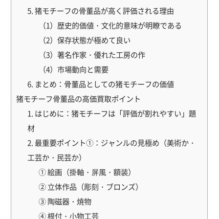
5. 猪モチーフの骨董品が高く評価される理由
（1）歴史的価値・文化的意味が明瞭である
（2）保存状態が極めて良い
（3）著名作家・優れた工房の作
（4）市場動向と需要
6. まとめ：骨董品としての猪モチーフの価値
猪モチーフ骨董品の高価買取ポイント
1. はじめに：猪モチーフは「評価が割れやすい」題
材
2. 最重要ポイント①：ジャンルの見極め（美術か・
工芸か・民芸か）
① 絵画（掛軸・屏風・額装）
② 立体作品（彫刻・ブロンズ）
③ 陶磁器・焼物
④ 根付・小物工芸