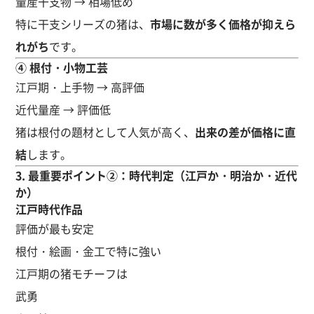
量産干支物 → 相場低め
特に干支シリーズの猪は、
市場に数が多く価格が抑えら
れがち
です。
④ 根付・小物工芸
江戸期・上手物 → 高評価
近代量産 → 評価低
猪は根付の題材として人気が高く、
出来の差が価格に直
結
します。
3. 最重要ポイント②：時代判定（江戸か・明治か・近代
か）
江戸時代作品
評価が最も安定
根付・絵画・金工で特に強い
江戸期の猪モチーフは
武勇