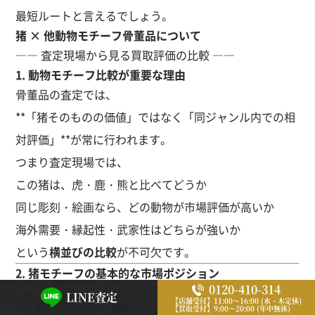
最短ルートと言えるでしょう。
猪 × 他動物モチーフ骨董品について
―― 査定現場から見る買取評価の比較 ――
1. 動物モチーフ比較が重要な理由
骨董品の査定では、
**「猪そのものの価値」ではなく「同ジャンル内での相
対評価」**が常に行われます。
つまり査定現場では、
この猪は、虎・鹿・熊と比べてどうか
同じ彫刻・絵画なら、どの動物が市場評価が高いか
海外需要・縁起性・武家性はどちらが強いか
という
横並びの比較
が不可欠です。
2. 猪モチーフの基本的な市場ポジション
0120-410-314
まず、猪モチーフの立ち位置を整理します。
LINE査定
【店舗受付】11:00～16:00 (水・木定休)
【買取受付】9:00～20:00 (年中無休)
猪モチーフの評価特性