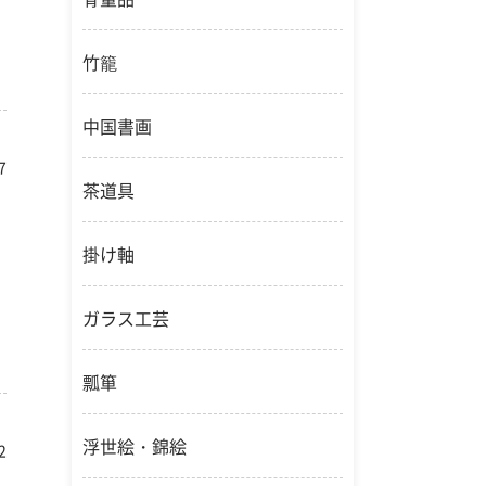
竹籠
中国書画
7
茶道具
掛け軸
ガラス工芸
瓢箪
浮世絵・錦絵
2