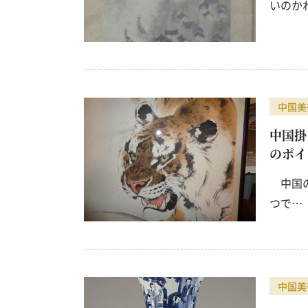
いのか
中国美
中国掛
のポイ
中国の
つで…
中国美