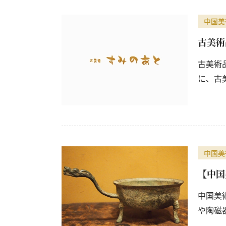
中国美
古美術
古美術
に、古
中国美
【中国
中国美
や陶磁