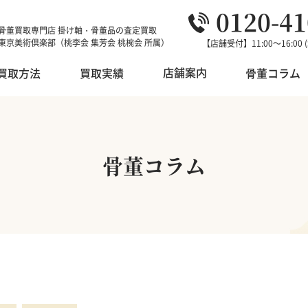
0120-41
骨董買取専門店 掛け軸・骨董品の査定買取
東京美術倶楽部（桃李会 集芳会 桃椀会 所属）
【店舗受付】11:00～16:00
【買取受付】9:00～20:00 
店舗案内
買取方法
買取実績
骨董コラム
店舗案内
骨董品
中国美術
オークション代行
骨董コラム
浮世絵・錦絵
香道具
対応エリア
版画・リトグラフ
現代絵画
店主紹介
朝鮮・韓国美術
和本・古書