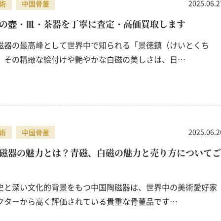
2025.06.2
術
中国骨董
瓢箪
仏具
の壺・皿・茶器を丁寧に査定・高価買取します
鉄瓶
磁器の最高峰として世界中で知られる「景徳鎮（けいとくち
。その精緻な絵付けや艶やかな白磁の美しさは、日…
2025.06.2
術
中国骨董
磁器の魅力とは？青磁、白磁の魅力と売り方についてご
史と深い文化的背景をもつ中国陶磁器は、世界中の美術愛好家
クターから高く評価されている貴重な骨董品です…