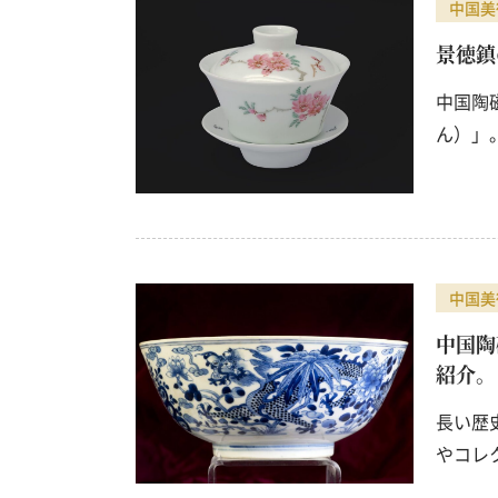
中国美
古写真・戦前絵はがき
景徳鎮
書道具
中国陶
ん）」
中国美
中国陶
紹介。
長い歴
やコレ