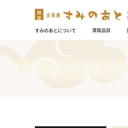
買取品目
すみのあとについて
掛け軸
茶道具
煎茶道具
盆栽鉢