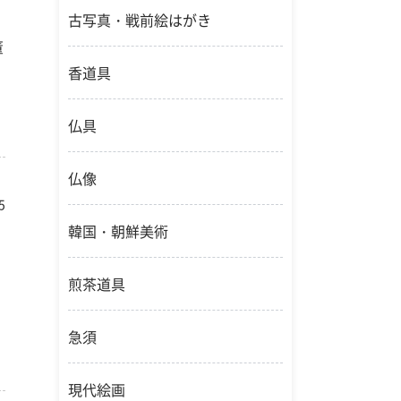
古写真・戦前絵はがき
董
香道具
仏具
仏像
5
韓国・朝鮮美術
煎茶道具
急須
現代絵画