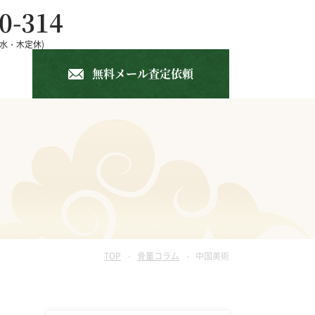
0-314
 (水・木定休)
(年中無休)
無料メール査定依頼
中国書画
仏像
ガラス工芸
TOP
骨董コラム
中国美術
竹籠