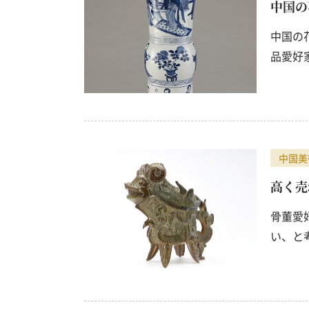
中国の
中国の
品愛好
中国美
高く売
骨董愛
い、と