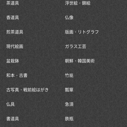
茶道具
浮世絵・錦絵
香道具
仏像
煎茶道具
版画・リトグラフ
現代絵画
ガラス工芸
盆栽鉢
朝鮮・韓国美術
和本・古書
竹籠
古写真・戦前絵はがき
瓢箪
仏具
急須
書道具
鉄瓶