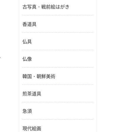
古写真・戦前絵はがき
香道具
仏具
ッ
仏像
韓国・朝鮮美術
煎茶道具
急須
現代絵画