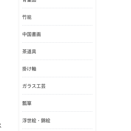
竹籠
中国書画
茶道具
掛け軸
ガラス工芸
瓢箪
浮世絵・錦絵
ス