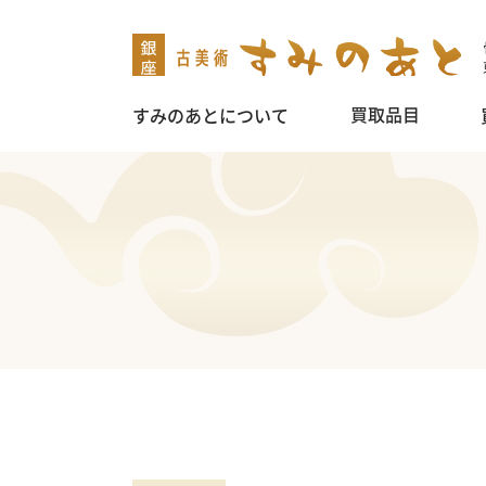
買取品目
すみのあとについて
掛け軸
茶道具
煎茶道具
盆栽鉢