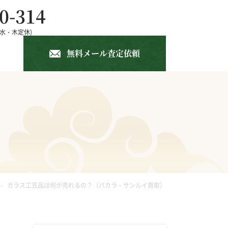
0-314
 (水・木定休)
(年中無休)
無料メール査定依頼
中国書画
仏像
ガラス工芸
ガラス工芸品は何が売れるの？（バカラ・サンルイ買取）
竹籠