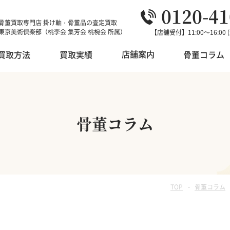
0120-41
骨董買取専門店 掛け軸・骨董品の査定買取
東京美術倶楽部（桃李会 集芳会 桃椀会 所属）
【店舗受付】11:00～16:00
【買取受付】9:00～20:00 
店舗案内
買取方法
買取実績
骨董コラム
店舗案内
骨董品
中国美術
オークション代行
骨董コラム
浮世絵・錦絵
香道具
対応エリア
版画・リトグラフ
現代絵画
店主紹介
TOP
骨董コラム
朝鮮・韓国美術
和本・古書