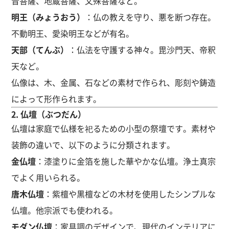
音菩薩、地蔵菩薩、文殊菩薩など。
明王（みょうおう）
：仏の教えを守り、悪を断つ存在。
不動明王、愛染明王などが有名。
天部（てんぶ）
：仏法を守護する神々。毘沙門天、帝釈
天など。
仏像は、木、金属、石などの素材で作られ、彫刻や鋳造
によって形作られます。
2.
仏壇（ぶつだん）
仏壇は家庭で仏様を祀るための小型の祭壇です。素材や
装飾の違いで、以下のように分類されます。
金仏壇
：漆塗りに金箔を施した華やかな仏壇。浄土真宗
でよく用いられる。
唐木仏壇
：紫檀や黒檀などの木材を使用したシンプルな
仏壇。他宗派でも使われる。
モダン仏壇
：家具調のデザインで、現代のインテリアに