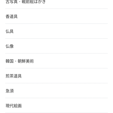
古写真・戦前絵はがき
香道具
仏具
仏像
韓国・朝鮮美術
煎茶道具
急須
現代絵画