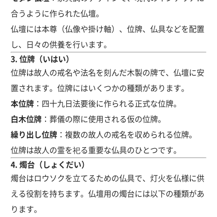
合うように作られた仏壇。
仏壇には本尊（仏像や掛け軸）、位牌、仏具などを配置
し、日々の供養を行います。
3.
位牌（いはい）
位牌は故人の戒名や法名を刻んだ木製の牌で、仏壇に安
置されます。位牌にはいくつかの種類があります。
本位牌
：四十九日法要後に作られる正式な位牌。
白木位牌
：葬儀の際に使用される仮の位牌。
繰り出し位牌
：複数の故人の戒名を収められる位牌。
位牌は故人の霊を祀る重要な仏具のひとつです。
4.
燭台（しょくだい）
燭台はロウソクを立てるための仏具で、灯火を仏様に供
える役割を持ちます。仏壇用の燭台には以下の種類があ
ります。