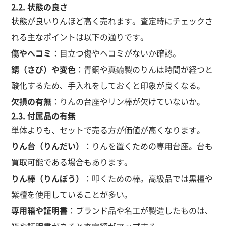
2.2. 状態の良さ
状態が良いりんほど高く売れます。査定時にチェックさ
れる主なポイントは以下の通りです。
傷やヘコミ
：目立つ傷やヘコミがないか確認。
錆（さび）や変色
：青銅や真鍮製のりんは時間が経つと
酸化するため、手入れをしておくと印象が良くなる。
欠損の有無
：りんの台座やリン棒が欠けていないか。
2.3. 付属品の有無
単体よりも、セットで売る方が価値が高くなります。
りん台（りんだい）
：りんを置くための専用台座。台も
買取可能である場合もあります。
りん棒（りんぼう）
：叩くための棒。高級品では黒檀や
紫檀を使用していることが多い。
専用箱や証明書
：ブランド品や名工が製造したものは、