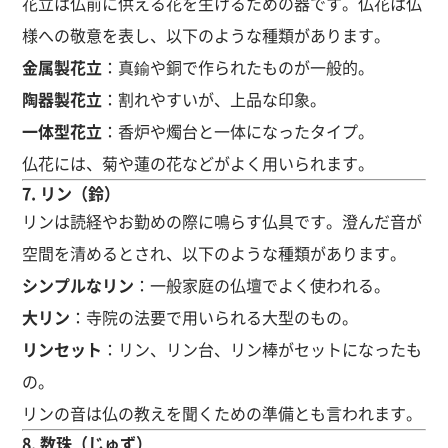
花立は仏前に供える花を生けるための器です。仏花は仏
様への敬意を表し、以下のような種類があります。
金属製花立
：真鍮や銅で作られたものが一般的。
陶器製花立
：割れやすいが、上品な印象。
一体型花立
：香炉や燭台と一体になったタイプ。
仏花には、菊や蓮の花などがよく用いられます。
7.
リン（鈴）
リンは読経やお勤めの際に鳴らす仏具です。澄んだ音が
空間を清めるとされ、以下のような種類があります。
シンプルなリン
：一般家庭の仏壇でよく使われる。
大リン
：寺院の法要で用いられる大型のもの。
リンセット
：リン、リン台、リン棒がセットになったも
の。
リンの音は仏の教えを聞くための準備とも言われます。
8.
数珠（じゅず）