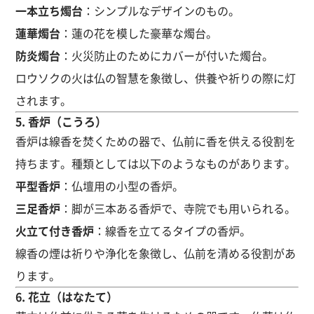
一本立ち燭台
：シンプルなデザインのもの。
蓮華燭台
：蓮の花を模した豪華な燭台。
防炎燭台
：火災防止のためにカバーが付いた燭台。
ロウソクの火は仏の智慧を象徴し、供養や祈りの際に灯
されます。
5.
香炉（こうろ）
香炉は線香を焚くための器で、仏前に香を供える役割を
持ちます。種類としては以下のようなものがあります。
平型香炉
：仏壇用の小型の香炉。
三足香炉
：脚が三本ある香炉で、寺院でも用いられる。
火立て付き香炉
：線香を立てるタイプの香炉。
線香の煙は祈りや浄化を象徴し、仏前を清める役割があ
ります。
6.
花立（はなたて）