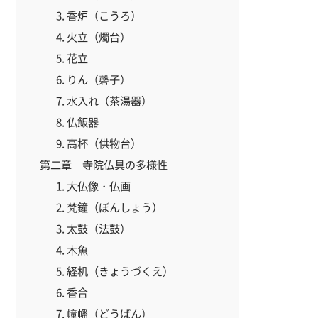
3. 香炉（こうろ）
4. 火立（燭台）
5. 花立
6. りん（磬子）
7. 水入れ（茶湯器）
8. 仏飯器
9. 高杯（供物台）
第二章 寺院仏具の多様性
1. 大仏像・仏画
2. 梵鐘（ぼんしょう）
3. 太鼓（法鼓）
4. 木魚
5. 経机（きょうづくえ）
6. 香合
7. 幢幡（どうばん）