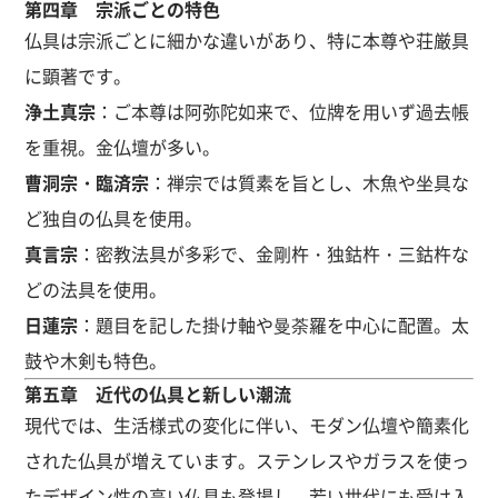
第四章 宗派ごとの特色
仏具は宗派ごとに細かな違いがあり、特に本尊や荘厳具
に顕著です。
浄土真宗
：ご本尊は阿弥陀如来で、位牌を用いず過去帳
を重視。金仏壇が多い。
曹洞宗・臨済宗
：禅宗では質素を旨とし、木魚や坐具な
ど独自の仏具を使用。
真言宗
：密教法具が多彩で、金剛杵・独鈷杵・三鈷杵な
どの法具を使用。
日蓮宗
：題目を記した掛け軸や曼荼羅を中心に配置。太
鼓や木剣も特色。
第五章 近代の仏具と新しい潮流
現代では、生活様式の変化に伴い、モダン仏壇や簡素化
された仏具が増えています。ステンレスやガラスを使っ
たデザイン性の高い仏具も登場し、若い世代にも受け入