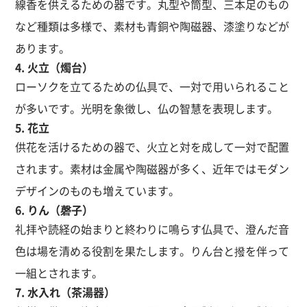
線香を供えるための器です。丸型や筒型、三本足のもの
など種類は多様で、素材も青銅や陶磁器、漆塗りなどが
あります。
4. 火立（燭台）
ローソクを立てるための仏具で、一対で用いられること
が多いです。光明を象徴し、仏の智慧を表現します。
5. 花立
供花を活けるための器で、火立と対を成して一対で配置
されます。素材は金属や陶磁器が多く、近年ではモダン
デザインのものも増えています。
6. りん（磬子）
礼拝や読経の始まりと終わりに鳴らす仏具で、澄んだ音
色は場を清める役割を果たします。りん台と撥を伴って
一組とされます。
7. 水入れ（茶湯器）